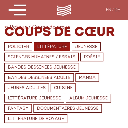
EN
DE
←
Retour
/
Coups de cœur
COUPS DE CŒUR
POLICIER
LITTÉRATURE
JEUNESSE
SCIENCES HUMAINES / ESSAIS
POÉSIE
BANDES DESSINÉES JEUNESSE
BANDES DESSINÉES ADULTE
MANGA
JEUNES ADULTES
CUISINE
LITTÉRATURE JEUNESSE
ALBUM JEUNESSE
FANTASY
DOCUMENTAIRES JEUNESSE
LITTÉRATURE DE VOYAGE
VOIR
VOIR
VOIR
VOIR
VOIR
VOIR
VOIR
VOIR
VOIR
VOIR
VOIR
VOIR