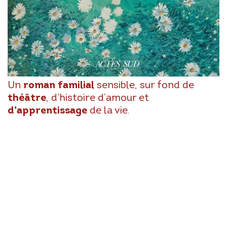
Un
roman
familial
sensible, sur fond de
théâtre
, d’histoire d’amour et
d’apprentissage
de la vie.